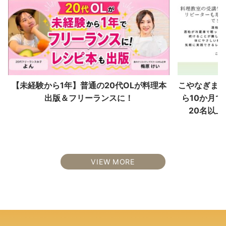
【未経験から1年】普通の20代OLが料理本
こやなぎまな
出版＆フリーランスに！
ら10か月で
20名以
VIEW MORE